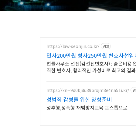
https://law-seonjin.co.kr/
광고
민사200만원 형사250만원 변호사선임
법률사무소 선진(김선진변호사) : 숨은비용 
직한 변호사, 합리적인 가성비로 최고의 결과
https://xn--9d0bj8u39brxjm8e4na51i.kr/
광
성범죄 감형을 위한 양형준비
성추행,성폭행 재범방지교육 논스톱으로