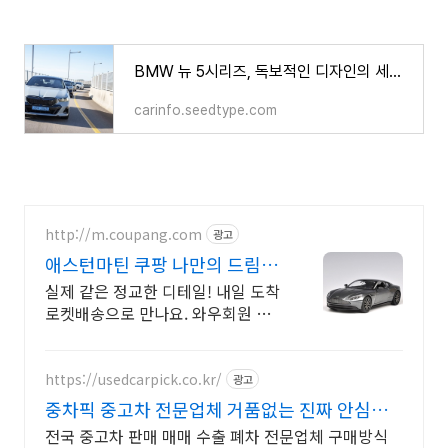
BMW 뉴 5시리즈, 독보적인 디자인의 세단 소개, 매력, 장점
carinfo.seedtype.com
http://m.coupang.com
광고
애스턴마틴 쿠팡 나만의 드림카
수집
실제 같은 정교한 디테일! 내일 도착
로켓배송으로 만나요. 와우회원 무
료배송 30일 반품! 어린이 조카 선물
로 딱!
https://usedcarpick.co.kr/
광고
중차픽 중고차 전문업체 거품없는 진짜 안심거
래
전국 중고차 판매 매매 수출 폐차 전문업체 구매방식