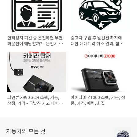
면허정지 기간 중 운전하면 무면
중고차 구입 후 발견된 하자에
허운전에 해당할까? - 운전시 처
대한 매매계약 취소 권리, 침수
벌 수위는
차량
파인뷰 X990 3CH 스펙, 기능,
아이나비 Z1000 스펙, 기능, 정
장점, 가격 - 급발진 사고 대비
품, 가격, 매력, 화질
블랙박스
자동차의 모든 것