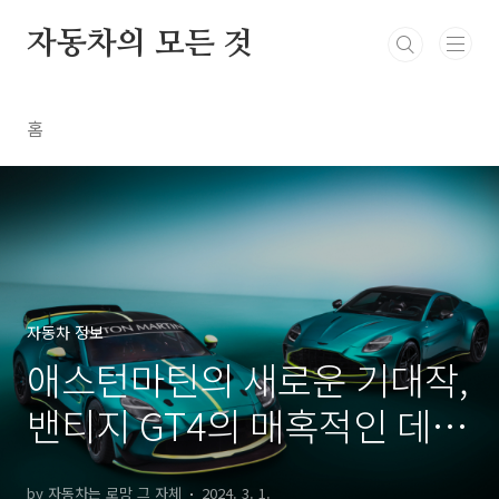
본문 바로가기
자동차의 모든 것
홈
자동차 정보
애스턴마틴의 새로운 기대작,
밴티지 GT4의 매혹적인 데
뷔, 주행영상
by 자동차는 로망 그 자체
2024. 3. 1.