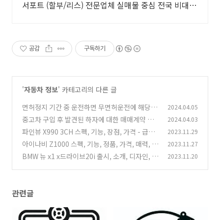
서포트 (할부/리스) 전문업체 실매물 중심 전국 비대면
계약 및 탁송 지원, 전국 매입 판매 거품 빠진 거래
공감
구독하기
'
자동차 정보
' 카테고리의 다른 글
면허정지 기간 중 운전하면 무면허운전에 해당할
2024.04.05
까? - 운전시 처벌 수위는
중고차 구입 후 발견된 하자에 대한 매매계약 취
2024.04.03
(0)
소 권리, 침수차량
파인뷰 X990 3CH 스펙, 기능, 장점, 가격 - 급발
2023.11.29
(0)
진 사고 대비 블랙박스
아이나비 Z1000 스펙, 기능, 정품, 가격, 매력, 화
2023.11.27
(1)
질
BMW 뉴 x1 x드라이브20i 출시, 소개, 디자인, 가
2023.11.20
(0)
격, 장점, 매력
(0)
관련글