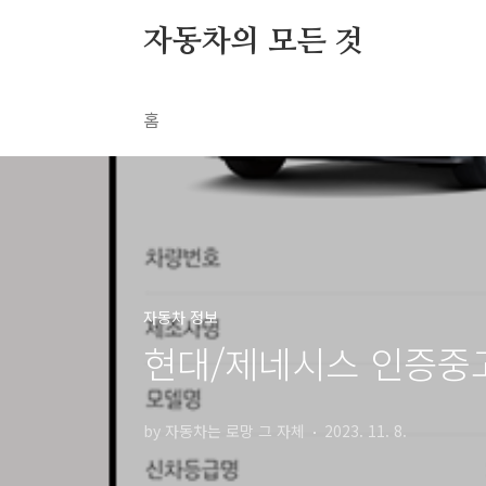
본문 바로가기
자동차의 모든 것
홈
자동차 정보
현대/제네시스 인증중
by 자동차는 로망 그 자체
2023. 11. 8.