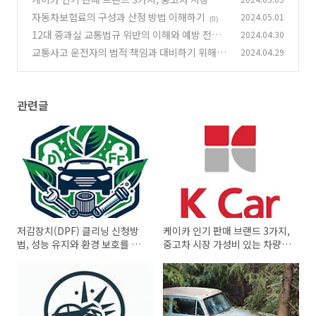
성비 있는 차량 바로 보기
자동차보험료의 구성과 산정 방법 이해하기
2024.05.01
(0)
(0)
12대 중과실 교통법규 위반의 이해와 예방 전략
2024.04.30
교통사고 운전자의 법적 책임과 대비하기 위해 추
2024.04.29
(0)
천하는 보험 특약
(0)
관련글
저감장치(DPF) 클리닝 신청방
케이카 인기 판매 브랜드 3가지,
법, 성능 유지와 환경 보호를 위
중고차 시장 가성비 있는 차량
한 필수 관리
바로 보기