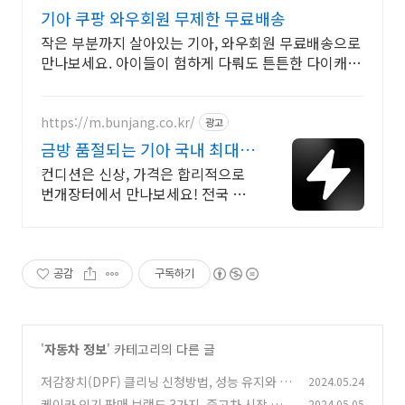
기아 쿠팡 와우회원 무제한 무료배송
작은 부분까지 살아있는 기아, 와우회원 무료배송으로
만나보세요. 아이들이 험하게 다뤄도 튼튼한 다이캐스
트, 쿠팡에서 안심하고 구매하세요.
https://m.bunjang.co.kr/
광고
금방 품절되는 기아 국내 최대
브랜드 중고거래
컨디션은 신상, 가격은 합리적으로
번개장터에서 만나보세요! 전국 각
지에서 올라오는 전국구 최다 상품
매일 10만 개 이상의 신규 상품 업로
드
공감
구독하기
'
자동차 정보
' 카테고리의 다른 글
저감장치(DPF) 클리닝 신청방법, 성능 유지와 환
2024.05.24
경 보호를 위한 필수 관리
케이카 인기 판매 브랜드 3가지, 중고차 시장 가
2024.05.05
(0)