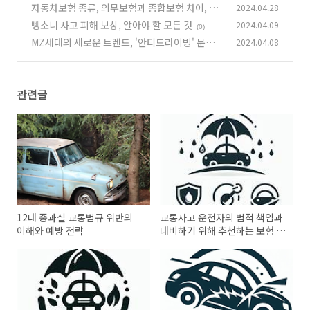
천하는 보험 특약
자동차보험 종류, 의무보험과 종합보험 차이, 비
2024.04.28
(0)
교
뺑소니 사고 피해 보상, 알아야 할 모든 것
2024.04.09
(0)
(0)
MZ세대의 새로운 트렌드, '안티드라이빙' 문화의
2024.04.08
확산
(0)
관련글
12대 중과실 교통법규 위반의
교통사고 운전자의 법적 책임과
이해와 예방 전략
대비하기 위해 추천하는 보험 특
약